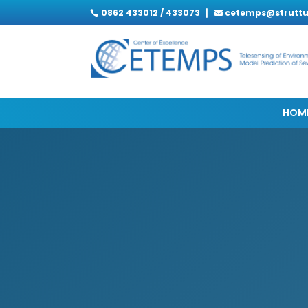
0862 433012 / 433073
cetemps@struttur

HOM