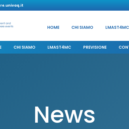
e.univaq.it
HOME
CHI SIAMO
LMAST4MC
E
CHI SIAMO
LMAST4MC
PREVISIONE
CON
News