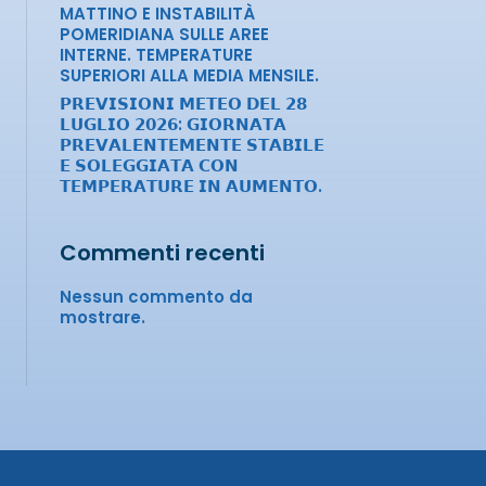
MATTINO E INSTABILITÀ
POMERIDIANA SULLE AREE
INTERNE. TEMPERATURE
SUPERIORI ALLA MEDIA MENSILE.
𝗣𝗥𝗘𝗩𝗜𝗦𝗜𝗢𝗡𝗜 𝗠𝗘𝗧𝗘𝗢 𝗗𝗘𝗟 𝟮𝟴
𝗟𝗨𝗚𝗟𝗜𝗢 𝟮𝟬𝟮𝟲: 𝗚𝗜𝗢𝗥𝗡𝗔𝗧𝗔
𝗣𝗥𝗘𝗩𝗔𝗟𝗘𝗡𝗧𝗘𝗠𝗘𝗡𝗧𝗘 𝗦𝗧𝗔𝗕𝗜𝗟𝗘
𝗘 𝗦𝗢𝗟𝗘𝗚𝗚𝗜𝗔𝗧𝗔 𝗖𝗢𝗡
𝗧𝗘𝗠𝗣𝗘𝗥𝗔𝗧𝗨𝗥𝗘 𝗜𝗡 𝗔𝗨𝗠𝗘𝗡𝗧𝗢.
Commenti recenti
Nessun commento da
mostrare.