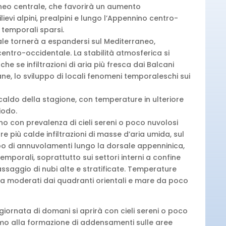
neo centrale, che favorirà un aumento
ilievi alpini, prealpini e lungo l’Appennino centro-
 temporali sparsi.
ale tornerà a espandersi sul Mediterraneo,
ntro-occidentale. La stabilità atmosferica si
nche se infiltrazioni di aria più fresca dai Balcani
ne, lo sviluppo di locali fenomeni temporaleschi sui
caldo della stagione, con temperature in ulteriore
iodo.
ino con prevalenza di cieli sereni o poco nuvolosi
re più calde infiltrazioni di masse d’aria umida, sul
po di annuvolamenti lungo la dorsale appenninica,
emporali, soprattutto sui settori interni a confine
 passaggio di nubi alte e stratificate. Temperature
i a moderati dai quadranti orientali e mare da poco
giornata di domani si aprirà con cieli sereni o poco
emo alla formazione di addensamenti sulle aree