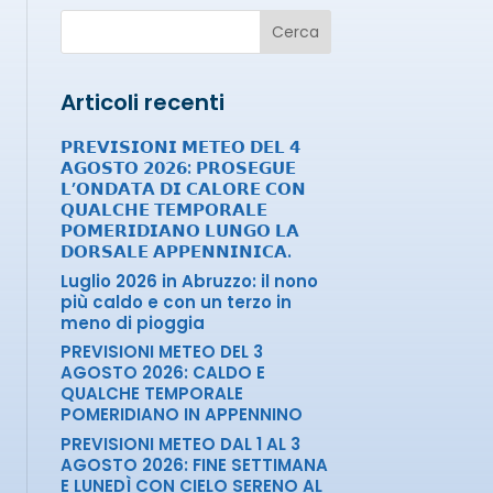
Cerca
Articoli recenti
𝗣𝗥𝗘𝗩𝗜𝗦𝗜𝗢𝗡𝗜 𝗠𝗘𝗧𝗘𝗢 𝗗𝗘𝗟 𝟰
𝗔𝗚𝗢𝗦𝗧𝗢 𝟮𝟬𝟮𝟲: 𝗣𝗥𝗢𝗦𝗘𝗚𝗨𝗘
𝗟’𝗢𝗡𝗗𝗔𝗧𝗔 𝗗𝗜 𝗖𝗔𝗟𝗢𝗥𝗘 𝗖𝗢𝗡
𝗤𝗨𝗔𝗟𝗖𝗛𝗘 𝗧𝗘𝗠𝗣𝗢𝗥𝗔𝗟𝗘
𝗣𝗢𝗠𝗘𝗥𝗜𝗗𝗜𝗔𝗡𝗢 𝗟𝗨𝗡𝗚𝗢 𝗟𝗔
𝗗𝗢𝗥𝗦𝗔𝗟𝗘 𝗔𝗣𝗣𝗘𝗡𝗡𝗜𝗡𝗜𝗖𝗔.
Luglio 2026 in Abruzzo: il nono
più caldo e con un terzo in
meno di pioggia
PREVISIONI METEO DEL 3
AGOSTO 2026: CALDO E
QUALCHE TEMPORALE
POMERIDIANO IN APPENNINO
PREVISIONI METEO DAL 1 AL 3
AGOSTO 2026: FINE SETTIMANA
E LUNEDÌ CON CIELO SERENO AL