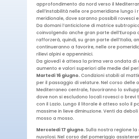
approfondimento da nord verso il Mediterra
dell’instabilità nelle ore pomeridiane lungo i r
meridionale, dove saranno possibili rovesci e
Da domani l’anticiclone di matrice subtropic
coinvolgendo anche gran parte dell’Europa ce
rafforzerà, quindi, su gran parte dell’Italia, a
continueranno a favorire, nelle ore pomeridia
rilievi alpini e appenninici.
Da giovedì è attesa la prima vera ondata di 
aumento e valori superiori alle medie del per
Martedì 16 giugno.
Condizioni stabili al matt
per il passaggio di velature. Nel corso delle o
Mediterraneo centrale, favoriranno lo svilup
dove non si escludono locali rovesci o brevi t
con il Lazio. Lungo il litorale è atteso solo il
massime in lieve diminuzione. Venti da debol
mosso a mosso.
Mercoledì 17 giugno.
Sulla nostra regione la 
nuvolosi. Nel corso del pomeriggio assister