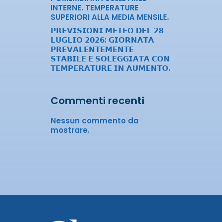
INTERNE. TEMPERATURE
SUPERIORI ALLA MEDIA MENSILE.
𝗣𝗥𝗘𝗩𝗜𝗦𝗜𝗢𝗡𝗜 𝗠𝗘𝗧𝗘𝗢 𝗗𝗘𝗟 𝟮𝟴
𝗟𝗨𝗚𝗟𝗜𝗢 𝟮𝟬𝟮𝟲: 𝗚𝗜𝗢𝗥𝗡𝗔𝗧𝗔
𝗣𝗥𝗘𝗩𝗔𝗟𝗘𝗡𝗧𝗘𝗠𝗘𝗡𝗧𝗘
𝗦𝗧𝗔𝗕𝗜𝗟𝗘 𝗘 𝗦𝗢𝗟𝗘𝗚𝗚𝗜𝗔𝗧𝗔 𝗖𝗢𝗡
𝗧𝗘𝗠𝗣𝗘𝗥𝗔𝗧𝗨𝗥𝗘 𝗜𝗡 𝗔𝗨𝗠𝗘𝗡𝗧𝗢.
Commenti recenti
Nessun commento da
mostrare.