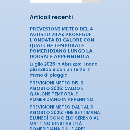
Articoli recenti
𝗣𝗥𝗘𝗩𝗜𝗦𝗜𝗢𝗡𝗜 𝗠𝗘𝗧𝗘𝗢 𝗗𝗘𝗟 𝟰
𝗔𝗚𝗢𝗦𝗧𝗢 𝟮𝟬𝟮𝟲: 𝗣𝗥𝗢𝗦𝗘𝗚𝗨𝗘
𝗟’𝗢𝗡𝗗𝗔𝗧𝗔 𝗗𝗜 𝗖𝗔𝗟𝗢𝗥𝗘 𝗖𝗢𝗡
𝗤𝗨𝗔𝗟𝗖𝗛𝗘 𝗧𝗘𝗠𝗣𝗢𝗥𝗔𝗟𝗘
𝗣𝗢𝗠𝗘𝗥𝗜𝗗𝗜𝗔𝗡𝗢 𝗟𝗨𝗡𝗚𝗢 𝗟𝗔
𝗗𝗢𝗥𝗦𝗔𝗟𝗘 𝗔𝗣𝗣𝗘𝗡𝗡𝗜𝗡𝗜𝗖𝗔.
Luglio 2026 in Abruzzo: il nono
più caldo e con un terzo in
meno di pioggia
PREVISIONI METEO DEL 3
AGOSTO 2026: CALDO E
QUALCHE TEMPORALE
POMERIDIANO IN APPENNINO
PREVISIONI METEO DAL 1 AL 3
AGOSTO 2026: FINE SETTIMANA
E LUNEDÌ CON CIELO SERENO AL
MATTINO E INSTABILITÀ
POMERIDIANA SULLE AREE