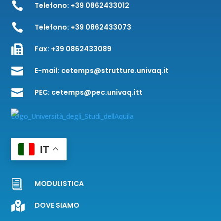

Telefono:
+39 0862433012

Telefono:
+39 0862433073

Fax:
+39 0862433089

E-mail:
cetemps@strutture.univaq.it

PEC:
cetemps@pec.univaq.itt
IT
i
MODULISTICA

DOVE SIAMO