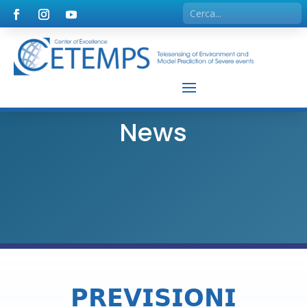
News
𝗣𝗥𝗘𝗩𝗜𝗦𝗜𝗢𝗡𝗜