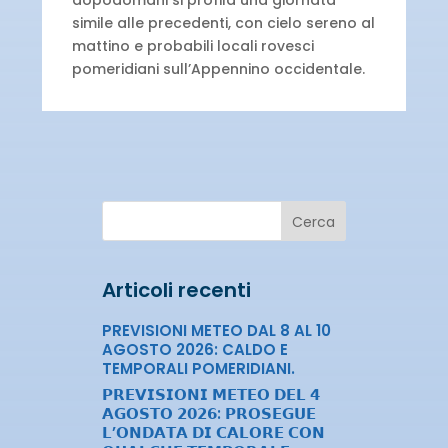
dopodomani si profila una giornata
simile alle precedenti, con cielo sereno al
mattino e probabili locali rovesci
pomeridiani sull’Appennino occidentale.
Cerca
Articoli recenti
PREVISIONI METEO DAL 8 AL 10
AGOSTO 2026: CALDO E
TEMPORALI POMERIDIANI.
𝗣𝗥𝗘𝗩𝗜𝗦𝗜𝗢𝗡𝗜 𝗠𝗘𝗧𝗘𝗢 𝗗𝗘𝗟 𝟰
𝗔𝗚𝗢𝗦𝗧𝗢 𝟮𝟬𝟮𝟲: 𝗣𝗥𝗢𝗦𝗘𝗚𝗨𝗘
𝗟’𝗢𝗡𝗗𝗔𝗧𝗔 𝗗𝗜 𝗖𝗔𝗟𝗢𝗥𝗘 𝗖𝗢𝗡