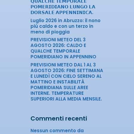
𝗤𝗨𝗔𝗟𝗖𝗛𝗘 𝗧𝗘𝗠𝗣𝗢𝗥𝗔𝗟𝗘
𝗣𝗢𝗠𝗘𝗥𝗜𝗗𝗜𝗔𝗡𝗢 𝗟𝗨𝗡𝗚𝗢 𝗟𝗔
𝗗𝗢𝗥𝗦𝗔𝗟𝗘 𝗔𝗣𝗣𝗘𝗡𝗡𝗜𝗡𝗜𝗖𝗔.
Luglio 2026 in Abruzzo: il nono
più caldo e con un terzo in
meno di pioggia
PREVISIONI METEO DEL 3
AGOSTO 2026: CALDO E
QUALCHE TEMPORALE
POMERIDIANO IN APPENNINO
PREVISIONI METEO DAL 1 AL 3
AGOSTO 2026: FINE SETTIMANA
E LUNEDÌ CON CIELO SERENO AL
MATTINO E INSTABILITÀ
POMERIDIANA SULLE AREE
INTERNE. TEMPERATURE
SUPERIORI ALLA MEDIA MENSILE.
Commenti recenti
Nessun commento da