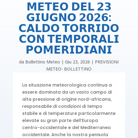
𝗠𝗘𝗧𝗘𝗢 𝗗𝗘𝗟 𝟮𝟯
𝗚𝗜𝗨𝗚𝗡𝗢 𝟮𝟬𝟮𝟲:
𝗖𝗔𝗟𝗗𝗢 𝗧𝗢𝗥𝗥𝗜𝗗𝗢
𝗖𝗢𝗡 𝗧𝗘𝗠𝗣𝗢𝗥𝗔𝗟𝗜
𝗣𝗢𝗠𝗘𝗥𝗜𝗗𝗜𝗔𝗡𝗜
da
Bollettino Meteo
|
Giu 23, 2026
|
PREVISIONI
METEO- BOLLETTINO
La situazione meteorologica continua a
essere dominata da un vasto campo di
alta pressione di origine nord-africana,
responsabile di condizioni di tempo
stabile e di temperature particolarmente
elevate su gran parte dell’Europa
centro-occidentale e del Mediterraneo
occidentale. Anche la nostra penisola