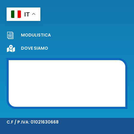
IT
i
MODULISTICA

DOVE SIAMO
C.F / P.IVA:
01021630668