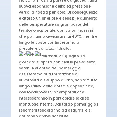
indicano infatti, a partire da giovedì, una
nuova espansione dell’alta pressione
verso la nostra penisola. Di conseguenza
è atteso un ulteriore e sensibile aumento
delle temperature su gran parte del
territorio nazionale, con valori massimi
che potranno avvicinarsi ai 40°C, mentre
lungo le coste continueranno a
prevalere condizioni di afa.
𝗠𝗮𝗿𝘁𝗲𝗱𝗶̀ 𝟮𝟯 𝗴𝗶𝘂𝗴𝗻𝗼. La
giornata si aprirà con cieli in prevalenza
sereni. Nel corso del pomeriggio
assisteremo alla formazione di
nuvolosità a sviluppo diurno, soprattutto
lungo i rilievi della dorsale appenninica,
con locali rovesci o temporali che
interesseranno in particolare le aree
montuose interne. Dal tardo pomeriggio i
fenomeni tenderanno ad esaurirsi e si
apriranno ampie schiarite.