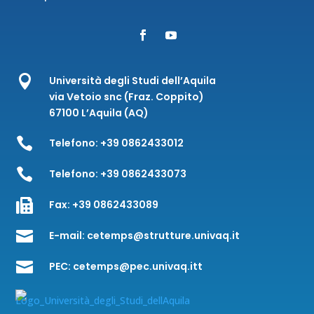

Università degli Studi dell’Aquila
via Vetoio snc (Fraz. Coppito)
67100 L’Aquila (AQ)

Telefono:
+39 0862433012

Telefono:
+39 0862433073

Fax:
+39 0862433089

E-mail:
cetemps@strutture.univaq.it

PEC:
cetemps@pec.univaq.itt