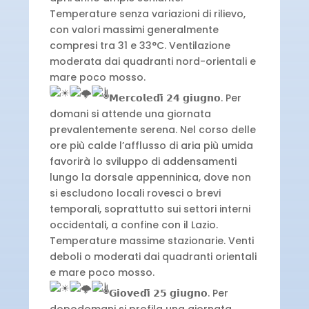
Temperature senza variazioni di rilievo,
con valori massimi generalmente
compresi tra 31 e 33°C. Ventilazione
moderata dai quadranti nord-orientali e
mare poco mosso.
𝗠𝗲𝗿𝗰𝗼𝗹𝗲𝗱𝗶̀ 𝟮𝟰 𝗴𝗶𝘂𝗴𝗻𝗼. Per
domani si attende una giornata
prevalentemente serena. Nel corso delle
ore più calde l’afflusso di aria più umida
favorirà lo sviluppo di addensamenti
lungo la dorsale appenninica, dove non
si escludono locali rovesci o brevi
temporali, soprattutto sui settori interni
occidentali, a confine con il Lazio.
Temperature massime stazionarie. Venti
deboli o moderati dai quadranti orientali
e mare poco mosso.
𝗚𝗶𝗼𝘃𝗲𝗱𝗶̀ 𝟮𝟱 𝗴𝗶𝘂𝗴𝗻𝗼. Per