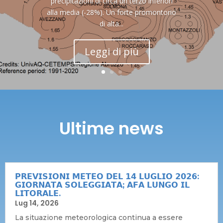
precipitazioni di circa un terzo inferiori
alla media (-28%). Un forte promontorio
di alta...
Leggi di più
Ultime news
𝗣𝗥𝗘𝗩𝗜𝗦𝗜𝗢𝗡𝗜 𝗠𝗘𝗧𝗘𝗢 𝗗𝗘𝗟 𝟭𝟰 𝗟𝗨𝗚𝗟𝗜𝗢 𝟮𝟬𝟮𝟲:
𝗚𝗜𝗢𝗥𝗡𝗔𝗧𝗔 𝗦𝗢𝗟𝗘𝗚𝗚𝗜𝗔𝗧𝗔; 𝗔𝗙𝗔 𝗟𝗨𝗡𝗚𝗢 𝗜𝗟
𝗟𝗜𝗧𝗢𝗥𝗔𝗟𝗘.
Lug 14, 2026
La situazione meteorologica continua a essere