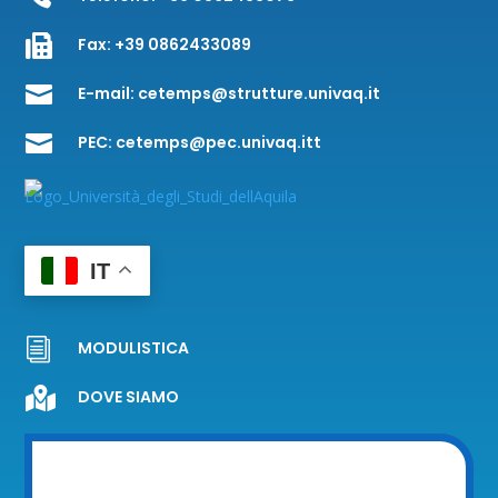

Fax:
+39 0862433089

E-mail:
cetemps@strutture.univaq.it

PEC:
cetemps@pec.univaq.itt
IT
i
MODULISTICA

DOVE SIAMO