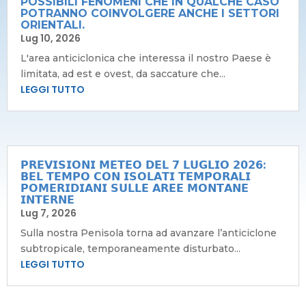
POSSIBILI FENOMENI CHE IN QUALCHE CASO
POTRANNO COINVOLGERE ANCHE I SETTORI
ORIENTALI.
Lug 10, 2026
L'area anticiclonica che interessa il nostro Paese è
limitata, ad est e ovest, da saccature che...
LEGGI TUTTO
𝗣𝗥𝗘𝗩𝗜𝗦𝗜𝗢𝗡𝗜 𝗠𝗘𝗧𝗘𝗢 𝗗𝗘𝗟 𝟳 𝗟𝗨𝗚𝗟𝗜𝗢 𝟮𝟬𝟮𝟲:
𝗕𝗘𝗟 𝗧𝗘𝗠𝗣𝗢 𝗖𝗢𝗡 𝗜𝗦𝗢𝗟𝗔𝗧𝗜 𝗧𝗘𝗠𝗣𝗢𝗥𝗔𝗟𝗜
𝗣𝗢𝗠𝗘𝗥𝗜𝗗𝗜𝗔𝗡𝗜 𝗦𝗨𝗟𝗟𝗘 𝗔𝗥𝗘𝗘 𝗠𝗢𝗡𝗧𝗔𝗡𝗘
𝗜𝗡𝗧𝗘𝗥𝗡𝗘
Lug 7, 2026
Sulla nostra Penisola torna ad avanzare l’anticiclone
subtropicale, temporaneamente disturbato...
LEGGI TUTTO