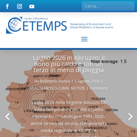
Luglio 2026 in Abruzzo: il
nono più caldo e con un
terzo in meno di pioggia
da
Bollettino Meteo
|
3 Agosto 2026
|
ANALISI METEO-CLIMA
,
NOTIZIE
| Commenti
0
Luglio 2026 nella Regione Abruzzo ha
avuto temperature più alte rispetto
riferimento climatologico 1991-2020,
anche se non da record, con anomalia
media regionale di +1.7°C, e