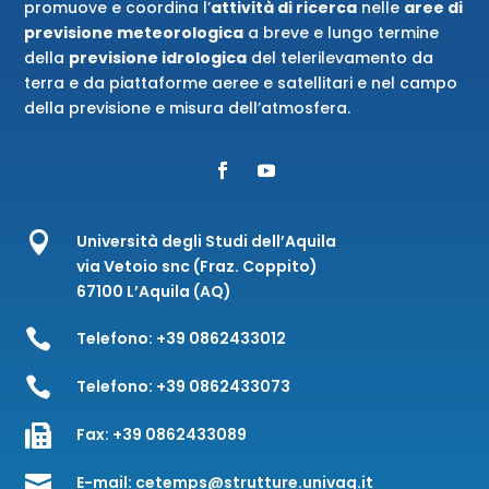
promuove e coordina l’
attività di ricerca
nelle
aree di
previsione meteorologica
a breve e lungo termine
della
previsione idrologica
del telerilevamento da
terra e da piattaforme aeree e satellitari e nel campo
della previsione e misura dell’atmosfera.

Università degli Studi dell’Aquila
via Vetoio snc (Fraz. Coppito)
67100 L’Aquila (AQ)

Telefono:
+39 0862433012

Telefono:
+39 0862433073

Fax:
+39 0862433089

E-mail:
cetemps@strutture.univaq.it