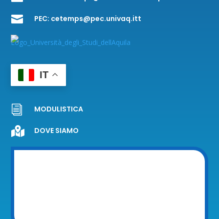

PEC:
cetemps@pec.univaq.itt
IT
i
MODULISTICA

DOVE SIAMO