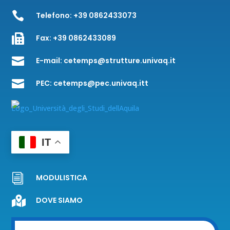

Telefono:
+39 0862433073

Fax:
+39 0862433089

E-mail:
cetemps@strutture.univaq.it

PEC:
cetemps@pec.univaq.itt
IT
i
MODULISTICA

DOVE SIAMO