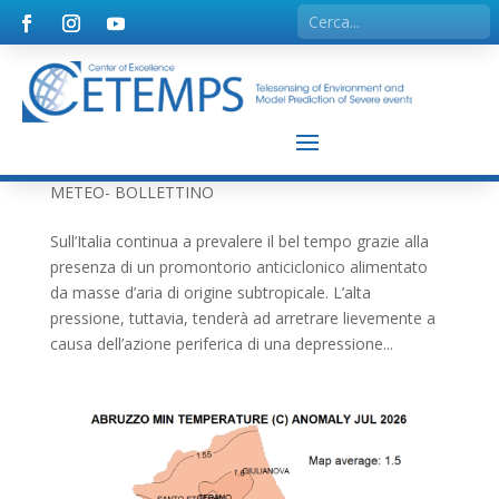
𝗣𝗥𝗘𝗩𝗜𝗦𝗜𝗢𝗡𝗜 𝗠𝗘𝗧𝗘𝗢 𝗗𝗘𝗟 𝟰 𝗔𝗚𝗢𝗦𝗧𝗢
𝟮𝟬𝟮𝟲: 𝗣𝗥𝗢𝗦𝗘𝗚𝗨𝗘 𝗟’𝗢𝗡𝗗𝗔𝗧𝗔 𝗗𝗜 𝗖𝗔𝗟𝗢𝗥𝗘
𝗖𝗢𝗡 𝗤𝗨𝗔𝗟𝗖𝗛𝗘 𝗧𝗘𝗠𝗣𝗢𝗥𝗔𝗟𝗘
𝗣𝗢𝗠𝗘𝗥𝗜𝗗𝗜𝗔𝗡𝗢 𝗟𝗨𝗡𝗚𝗢 𝗟𝗔 𝗗𝗢𝗥𝗦𝗔𝗟𝗘
𝗔𝗣𝗣𝗘𝗡𝗡𝗜𝗡𝗜𝗖𝗔.
da
Bollettino Meteo
|
Ago 4, 2026
|
PREVISIONI
METEO- BOLLETTINO
Sull’Italia continua a prevalere il bel tempo grazie alla
presenza di un promontorio anticiclonico alimentato
da masse d’aria di origine subtropicale. L’alta
pressione, tuttavia, tenderà ad arretrare lievemente a
causa dell’azione periferica di una depressione...