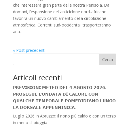
che interesserà gran parte della nostra Penisola. Da
domani, l’espansione dell’anticiclone nord-africano
favorirà un nuovo cambiamento della circolazione
atmosferica. Correnti sud-occidentali trasporteranno
aria...
« Post precedenti
Cerca
Articoli recenti
𝗣𝗥𝗘𝗩𝗜𝗦𝗜𝗢𝗡𝗜 𝗠𝗘𝗧𝗘𝗢 𝗗𝗘𝗟 𝟰 𝗔𝗚𝗢𝗦𝗧𝗢 𝟮𝟬𝟮𝟲:
𝗣𝗥𝗢𝗦𝗘𝗚𝗨𝗘 𝗟’𝗢𝗡𝗗𝗔𝗧𝗔 𝗗𝗜 𝗖𝗔𝗟𝗢𝗥𝗘 𝗖𝗢𝗡
𝗤𝗨𝗔𝗟𝗖𝗛𝗘 𝗧𝗘𝗠𝗣𝗢𝗥𝗔𝗟𝗘 𝗣𝗢𝗠𝗘𝗥𝗜𝗗𝗜𝗔𝗡𝗢 𝗟𝗨𝗡𝗚𝗢
𝗟𝗔 𝗗𝗢𝗥𝗦𝗔𝗟𝗘 𝗔𝗣𝗣𝗘𝗡𝗡𝗜𝗡𝗜𝗖𝗔.
Luglio 2026 in Abruzzo: il nono più caldo e con un terzo
in meno di pioggia