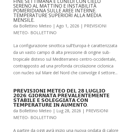
FINE SETTIMANA E LUNEDÌ CON CIELO
SERENO AL MATTINO E INSTABILITÀ
POMERIDIANA SULLE AREE INTERNE.
TEMPERATURE SUPERIORI ALLA MEDIA
MENSILE.
da
Bollettino Meteo
|
Ago 1, 2026
|
PREVISIONI
METEO- BOLLETTINO
La configurazione sinottica sull’Europa è caratterizzata
da un vasto campo di alta pressione di origine sub-
tropicale disteso sul Mediterraneo centro-occidentale,
contrapposto ad una profonda circolazione ciclonica
con nucleo sul Mare del Nord che coinvolge il settore...
𝗣𝗥𝗘𝗩𝗜𝗦𝗜𝗢𝗡𝗜 𝗠𝗘𝗧𝗘𝗢 𝗗𝗘𝗟 𝟮𝟴 𝗟𝗨𝗚𝗟𝗜𝗢
𝟮𝟬𝟮𝟲: 𝗚𝗜𝗢𝗥𝗡𝗔𝗧𝗔 𝗣𝗥𝗘𝗩𝗔𝗟𝗘𝗡𝗧𝗘𝗠𝗘𝗡𝗧𝗘
𝗦𝗧𝗔𝗕𝗜𝗟𝗘 𝗘 𝗦𝗢𝗟𝗘𝗚𝗚𝗜𝗔𝗧𝗔 𝗖𝗢𝗡
𝗧𝗘𝗠𝗣𝗘𝗥𝗔𝗧𝗨𝗥𝗘 𝗜𝗡 𝗔𝗨𝗠𝗘𝗡𝗧𝗢.
da
Bollettino Meteo
|
Lug 28, 2026
|
PREVISIONI
METEO- BOLLETTINO
A partire da oggi avrà inizio una nuova ondata di calore