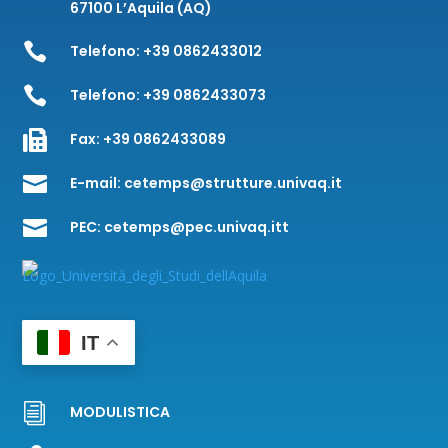
67100 L’Aquila (AQ)

Telefono:
+39 0862433012

Telefono:
+39 0862433073

Fax:
+39 0862433089

E-mail:
cetemps@strutture.univaq.it

PEC:
cetemps@pec.univaq.itt
IT
i
MODULISTICA