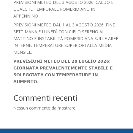
PREVISIONI METEO DEL 3 AGOSTO 2026: CALDO E
QUALCHE TEMPORALE POMERIDIANO IN
APPENNINO
PREVISIONI METEO DAL 1 AL 3 AGOSTO 2026: FINE
SETTIMANA E LUNEDÌ CON CIELO SERENO AL
MATTINO E INSTABILITÀ POMERIDIANA SULLE AREE
INTERNE. TEMPERATURE SUPERIORI ALLA MEDIA
MENSILE.
𝗣𝗥𝗘𝗩𝗜𝗦𝗜𝗢𝗡𝗜 𝗠𝗘𝗧𝗘𝗢 𝗗𝗘𝗟 𝟮𝟴 𝗟𝗨𝗚𝗟𝗜𝗢 𝟮𝟬𝟮𝟲:
𝗚𝗜𝗢𝗥𝗡𝗔𝗧𝗔 𝗣𝗥𝗘𝗩𝗔𝗟𝗘𝗡𝗧𝗘𝗠𝗘𝗡𝗧𝗘 𝗦𝗧𝗔𝗕𝗜𝗟𝗘 𝗘
𝗦𝗢𝗟𝗘𝗚𝗚𝗜𝗔𝗧𝗔 𝗖𝗢𝗡 𝗧𝗘𝗠𝗣𝗘𝗥𝗔𝗧𝗨𝗥𝗘 𝗜𝗡
𝗔𝗨𝗠𝗘𝗡𝗧𝗢.
Commenti recenti
Nessun commento da mostrare.