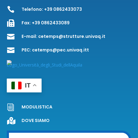

Telefono:
+39 0862433073

Fax:
+39 0862433089

E-mail:
cetemps@strutture.univaq.it

PEC:
cetemps@pec.univaq.itt
IT
i
MODULISTICA

DOVE SIAMO