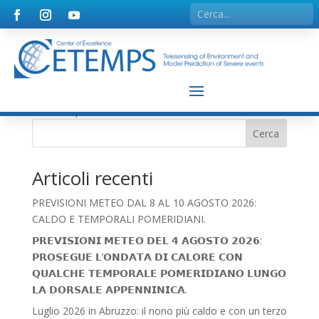
Nessun risultato
La pagina richiesta non è stata trovata. Affina la tua
ricerca, o utilizza la barra di navigazione qui sopra per
trovare il post.
Cerca
Articoli recenti
PREVISIONI METEO DAL 8 AL 10 AGOSTO 2026:
CALDO E TEMPORALI POMERIDIANI.
𝗣𝗥𝗘𝗩𝗜𝗦𝗜𝗢𝗡𝗜 𝗠𝗘𝗧𝗘𝗢 𝗗𝗘𝗟 𝟰 𝗔𝗚𝗢𝗦𝗧𝗢 𝟮𝟬𝟮𝟲:
𝗣𝗥𝗢𝗦𝗘𝗚𝗨𝗘 𝗟’𝗢𝗡𝗗𝗔𝗧𝗔 𝗗𝗜 𝗖𝗔𝗟𝗢𝗥𝗘 𝗖𝗢𝗡
𝗤𝗨𝗔𝗟𝗖𝗛𝗘 𝗧𝗘𝗠𝗣𝗢𝗥𝗔𝗟𝗘 𝗣𝗢𝗠𝗘𝗥𝗜𝗗𝗜𝗔𝗡𝗢 𝗟𝗨𝗡𝗚𝗢
𝗟𝗔 𝗗𝗢𝗥𝗦𝗔𝗟𝗘 𝗔𝗣𝗣𝗘𝗡𝗡𝗜𝗡𝗜𝗖𝗔.
Luglio 2026 in Abruzzo: il nono più caldo e con un terzo