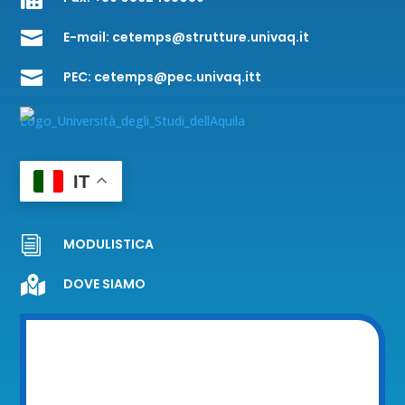

E-mail:
cetemps@strutture.univaq.it

PEC:
cetemps@pec.univaq.itt
IT
i
MODULISTICA

DOVE SIAMO