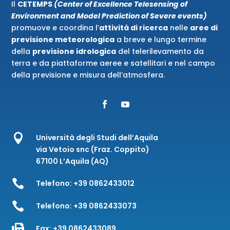
Il
CETEMPS
(Center of Excellence Telesensing of
Environment and Model Prediction of Severe events)
promuove e coordina l’
attività di ricerca
nelle
aree di
previsione meteorologica
a breve e lungo termine
della
previsione idrologica
del telerilevamento da
terra e da piattaforme aeree e satellitari e nel campo
della previsione e misura dell’atmosfera.

Università degli Studi dell’Aquila
via Vetoio snc (Fraz. Coppito)
67100 L’Aquila (AQ)

Telefono:
+39 0862433012

Telefono:
+39 0862433073

Fax:
+39 0862433089