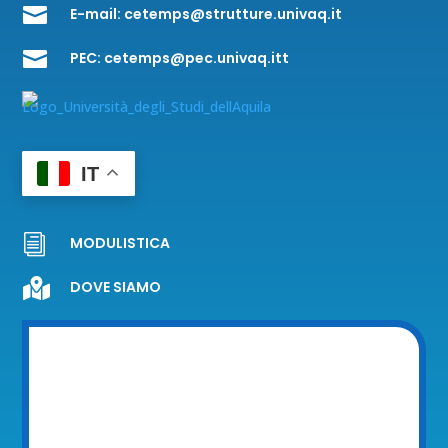

E-mail:
cetemps@strutture.univaq.it

PEC:
cetemps@pec.univaq.itt
IT
i
MODULISTICA

DOVE SIAMO