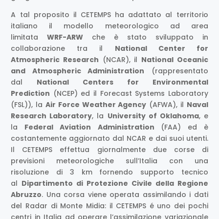
A tal proposito il CETEMPS ha adattato al territorio
italiano il modello meteorologico ad area
limitata
WRF-ARW
che è stato sviluppato in
collaborazione tra il
National Center for
Atmospheric Research
(NCAR), il
National Oceanic
and Atmospheric Administration
(rappresentato
dal
National Centers for Environmental
Prediction
(NCEP) ed il Forecast Systems Laboratory
(FSL)), la
Air Force Weather Agency
(AFWA), il
Naval
Research Laboratory
, la
University of Oklahoma
, e
la
Federal Aviation Administration
(FAA) ed è
costantemente aggiornato dal NCAR e dai suoi utenti.
Il CETEMPS effettua giornalmente due corse di
previsioni meteorologiche sull’Italia con una
risoluzione di 3 km fornendo supporto tecnico
al
Dipartimento di Protezione Civile della Regione
Abruzzo
. Una corsa viene operata assimilando i dati
del Radar di Monte Midia: il CETEMPS é uno dei pochi
centri in Italia ad operare l’assimilazione variazionale