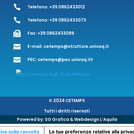

Telefono:
+39 0862433012

Telefono:
+39 0862433073

Fax:
+39 0862433089

E-mail:
cetemps@strutture.univaq.it

PEC:
cetemps@pec.univaq.itt
© 2024 CETEMPS
Tutti i diritti riservati
Powered by:
SG Grafica & Webdesign L’Aquila
iva sulla raccolta
Le tue preferenze relative alla priva