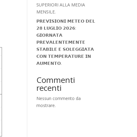
n
SUPERIORI ALLA MEDIA
MENSILE.
𝗣𝗥𝗘𝗩𝗜𝗦𝗜𝗢𝗡𝗜 𝗠𝗘𝗧𝗘𝗢 𝗗𝗘𝗟
𝟮𝟴 𝗟𝗨𝗚𝗟𝗜𝗢 𝟮𝟬𝟮𝟲:
𝗚𝗜𝗢𝗥𝗡𝗔𝗧𝗔
𝗣𝗥𝗘𝗩𝗔𝗟𝗘𝗡𝗧𝗘𝗠𝗘𝗡𝗧𝗘
𝗦𝗧𝗔𝗕𝗜𝗟𝗘 𝗘 𝗦𝗢𝗟𝗘𝗚𝗚𝗜𝗔𝗧𝗔
𝗖𝗢𝗡 𝗧𝗘𝗠𝗣𝗘𝗥𝗔𝗧𝗨𝗥𝗘 𝗜𝗡
𝗔𝗨𝗠𝗘𝗡𝗧𝗢.
Commenti
recenti
Nessun commento da
mostrare.