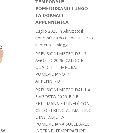
𝗧𝗘𝗠𝗣𝗢𝗥𝗔𝗟𝗘
𝗣𝗢𝗠𝗘𝗥𝗜𝗗𝗜𝗔𝗡𝗢 𝗟𝗨𝗡𝗚𝗢
𝗟𝗔 𝗗𝗢𝗥𝗦𝗔𝗟𝗘
𝗔𝗣𝗣𝗘𝗡𝗡𝗜𝗡𝗜𝗖𝗔.
Luglio 2026 in Abruzzo: il
nono più caldo e con un terzo
in meno di pioggia
PREVISIONI METEO DEL 3
AGOSTO 2026: CALDO E
QUALCHE TEMPORALE
POMERIDIANO IN
APPENNINO
PREVISIONI METEO DAL 1 AL
o
3 AGOSTO 2026: FINE
SETTIMANA E LUNEDÌ CON
CIELO SERENO AL MATTINO
E INSTABILITÀ
POMERIDIANA SULLE AREE
 se
INTERNE. TEMPERATURE