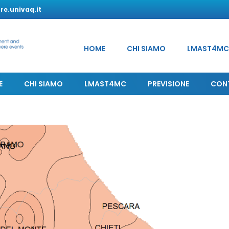
e.univaq.it
HOME
CHI SIAMO
LMAST4MC
E
CHI SIAMO
LMAST4MC
PREVISIONE
CON