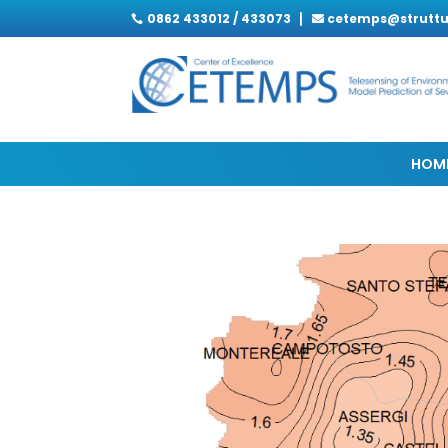
0862 433012 / 433073
cetemps@struttur

HOM