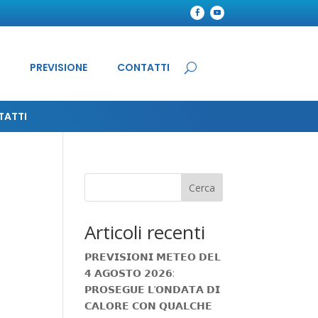
PREVISIONE
CONTATTI
TATTI
Cerca
Articoli recenti
𝗣𝗥𝗘𝗩𝗜𝗦𝗜𝗢𝗡𝗜 𝗠𝗘𝗧𝗘𝗢 𝗗𝗘𝗟
𝟰 𝗔𝗚𝗢𝗦𝗧𝗢 𝟮𝟬𝟮𝟲:
𝗣𝗥𝗢𝗦𝗘𝗚𝗨𝗘 𝗟’𝗢𝗡𝗗𝗔𝗧𝗔 𝗗𝗜
𝗖𝗔𝗟𝗢𝗥𝗘 𝗖𝗢𝗡 𝗤𝗨𝗔𝗟𝗖𝗛𝗘