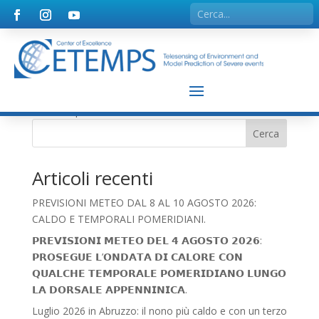
Nessun risultato
La pagina richiesta non è stata trovata. Affina la tua
ricerca, o utilizza la barra di navigazione qui sopra per
trovare il post.
Cerca
Articoli recenti
PREVISIONI METEO DAL 8 AL 10 AGOSTO 2026:
CALDO E TEMPORALI POMERIDIANI.
𝗣𝗥𝗘𝗩𝗜𝗦𝗜𝗢𝗡𝗜 𝗠𝗘𝗧𝗘𝗢 𝗗𝗘𝗟 𝟰 𝗔𝗚𝗢𝗦𝗧𝗢 𝟮𝟬𝟮𝟲:
𝗣𝗥𝗢𝗦𝗘𝗚𝗨𝗘 𝗟’𝗢𝗡𝗗𝗔𝗧𝗔 𝗗𝗜 𝗖𝗔𝗟𝗢𝗥𝗘 𝗖𝗢𝗡
𝗤𝗨𝗔𝗟𝗖𝗛𝗘 𝗧𝗘𝗠𝗣𝗢𝗥𝗔𝗟𝗘 𝗣𝗢𝗠𝗘𝗥𝗜𝗗𝗜𝗔𝗡𝗢 𝗟𝗨𝗡𝗚𝗢
𝗟𝗔 𝗗𝗢𝗥𝗦𝗔𝗟𝗘 𝗔𝗣𝗣𝗘𝗡𝗡𝗜𝗡𝗜𝗖𝗔.
Luglio 2026 in Abruzzo: il nono più caldo e con un terzo