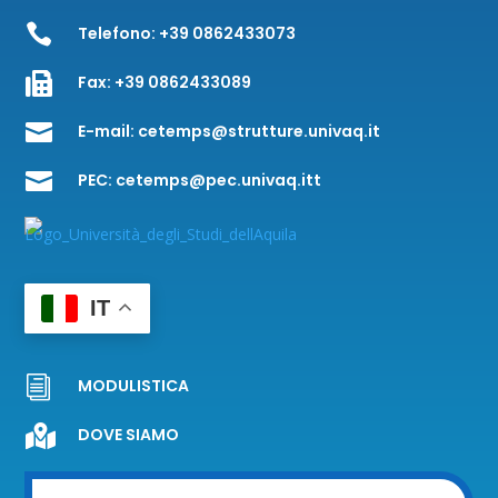

Telefono:
+39 0862433073

Fax:
+39 0862433089

E-mail:
cetemps@strutture.univaq.it

PEC:
cetemps@pec.univaq.itt
IT
i
MODULISTICA

DOVE SIAMO